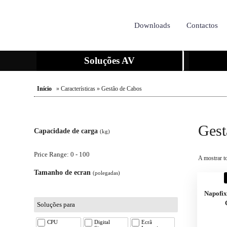
Downloads
Contactos
Soluções AV
Início
» Características » Gestão de Cabos
Gest
Capacidade de carga
(kg)
Price Range: 0 - 100
A mostrar t
Tamanho de ecran
(polegadas)
Napofix
Soluções para
CPU
Digital
Ecrã