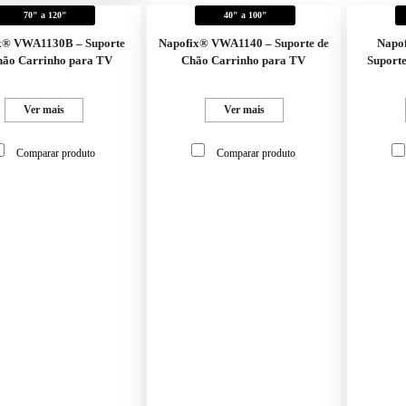
70" a 120"
40" a 100"
x® VWA1130B – Suporte
Napofix® VWA1140 – Suporte de
Napo
hão Carrinho para TV
Chão Carrinho para TV
Suport
Ver mais
Ver mais
Comparar produto
Comparar produto