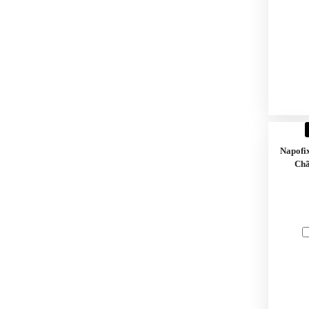
Napofi
Chã