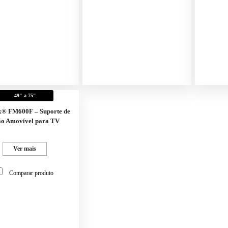
49" a 75"
x® FM600F – Suporte de
o Amovível para TV
Ver mais
Comparar produto