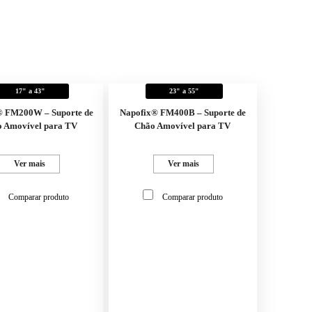
17" a 43"
23" a 55"
® FM200W – Suporte de
Napofix® FM400B – Suporte de
 Amovível para TV
Chão Amovível para TV
Ver mais
Ver mais
Comparar produto
Comparar produto