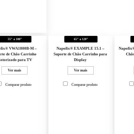
55" a 100"
65" a 120"
ofix® VWA1800B-M –
Napofix® EXAMPLE 15.1 –
Napofix
rte de Chão Carrinho
Suporte de Chão Carrinho para
Chão
otorizado para TV
Display
Ver mais
Ver mais
Comparar produto
Comparar produto