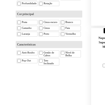
Profundidade
Rotação
Cor principal
Prata
Cinza escuro
Branco
Castanho
Cinza
Faia
Laranja
Preto
Vermelho
Nap
Supo
Características
M
Anti-Roubo
Gestão de
Nível de
Cabos
Bolha
Pop-Out
Teto
Inclinado