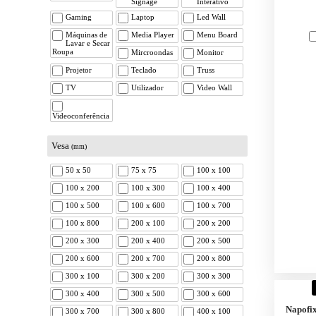
Signage
Interativo
Gaming
Laptop
Led Wall
Máquinas de
Media Player
Menu Board
Lavar e Secar
Roupa
Mircroondas
Monitor
Projetor
Teclado
Truss
TV
Utilizador
Video Wall
Videoconferência
Vesa
(mm)
50 x 50
75 x 75
100 x 100
100 x 200
100 x 300
100 x 400
100 x 500
100 x 600
100 x 700
100 x 800
200 x 100
200 x 200
200 x 300
200 x 400
200 x 500
200 x 600
200 x 700
200 x 800
300 x 100
300 x 200
300 x 300
300 x 400
300 x 500
300 x 600
Napofi
300 x 700
300 x 800
400 x 100