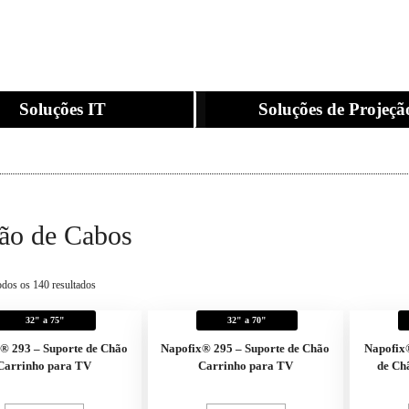
Soluções IT
Soluções de Projeçã
ão de Cabos
odos os 140 resultados
32" a 75"
32" a 70"
® 293 – Suporte de Chão
Napofix® 295 – Suporte de Chão
Napofix
Carrinho para TV
Carrinho para TV
de Ch