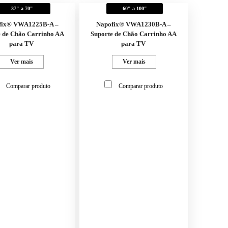
37" a 70"
60" a 100"
fix® VWA1225B-A –
Napofix® VWA1230B-A –
e de Chão Carrinho AA
Suporte de Chão Carrinho AA
para TV
para TV
Ver mais
Ver mais
Comparar produto
Comparar produto