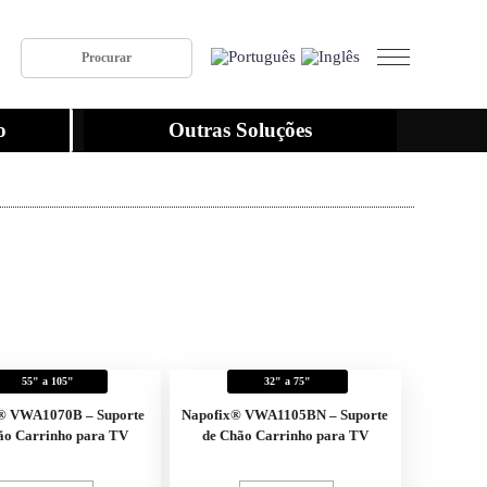
o
Outras Soluções
55" a 105"
32" a 75"
® VWA1070B – Suporte
Napofix® VWA1105BN – Suporte
ão Carrinho para TV
de Chão Carrinho para TV