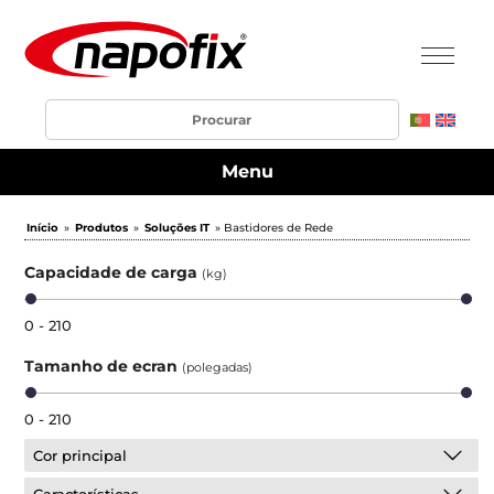
Menu
Início
»
Produtos
»
Soluções IT
» Bastidores de Rede
Capacidade de carga
(kg)
0 - 210
Tamanho de ecran
(polegadas)
0 - 210
Cor principal