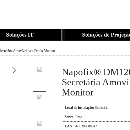
Soluções IT
Soluções de Projeçã
cretária Amovível para Duplo Monitor
Napofix® DM120
Secretária Amoví
Monitor
Local de instalação:
Secretária
Series:
Ergo
EAN:
5603209000847