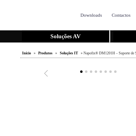
Downloads
Contactos
Soluções AV
Início
»
Produtos
»
Soluções IT
» Napofix® DM1201H – Suporte de Se