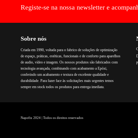
Registe-se na nossa newsletter e acompan
Sobre nós
C
Criada em 1990, voltada para o fabrico de soluções de optimização
de espaço, práticas, estéticas, funcionais e de conforto para aparelhos
de audio, vídeo e imagem. Os nossos produtos são fabricados com
P
tecnologia avançada, combinando com acabamento a Epóxi,
conferindo um acabamento e textura de excelente qualidade e
durabilidade. Para fazer face às solicitações mais urgentes temos
sempre em stock todos os produtos para entrega imediata.
Napofix 2024 | Todos os direitos reservados