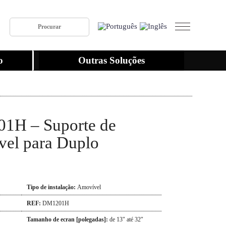
o
Outras Soluções
1H – Suporte de
vel para Duplo
Tipo de instalação:
Amovível
REF:
DM1201H
Tamanho de ecran [polegadas]:
de 13" até 32"