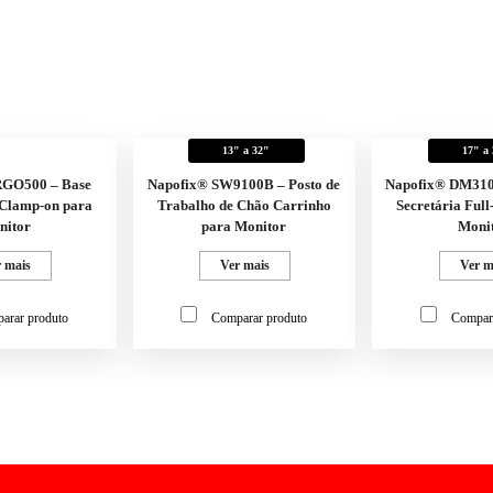
13" a 32"
17" a
RGO500 – Base
Napofix® SW9100B – Posto de
Napofix® DM3100
Clamp-on para
Trabalho de Chão Carrinho
Secretária Ful
nitor
para Monitor
Moni
 mais
Ver mais
Ver m
arar produto
Comparar produto
Compar