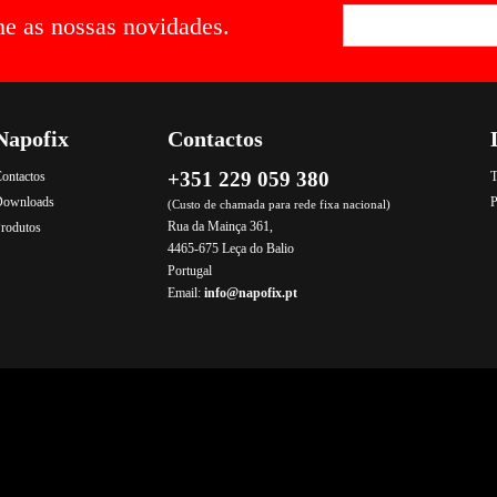
he as nossas novidades.
Napofix
Contactos
+351 229 059 380
ontactos
T
Downloads
P
(Custo de chamada para rede fixa nacional)
Rua da Mainça 361,
rodutos
4465-675 Leça do Balio
Portugal
Email:
info@napofix.pt