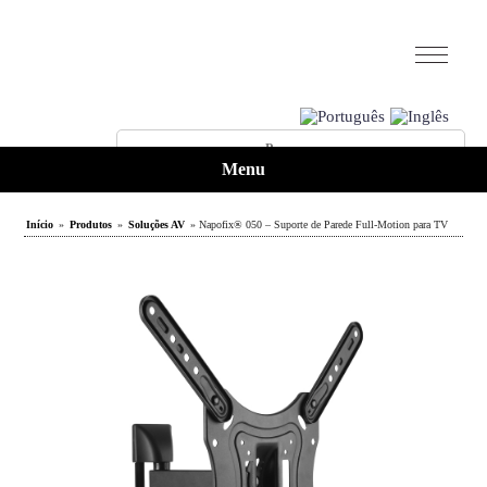
Menu
Início
»
Produtos
»
Soluções AV
» Napofix® 050 – Suporte de Parede Full-Motion para TV