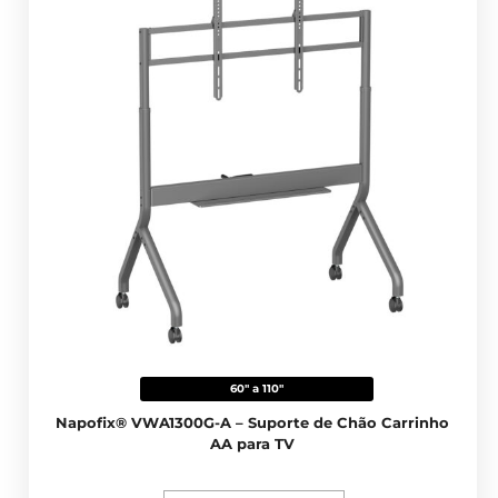
60" a 110"
Napofix® VWA1300G-A – Suporte de Chão Carrinho
AA para TV