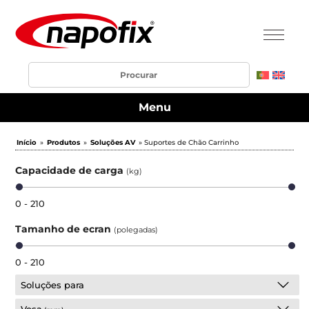
Menu
Início
»
Produtos
»
Soluções AV
» Suportes de Chão Carrinho
Capacidade de carga
(kg)
0 - 210
Tamanho de ecran
(polegadas)
0 - 210
Soluções para