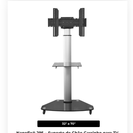
32" a 70"
Napofix® 295 – Suporte de Chão Carrinho para TV