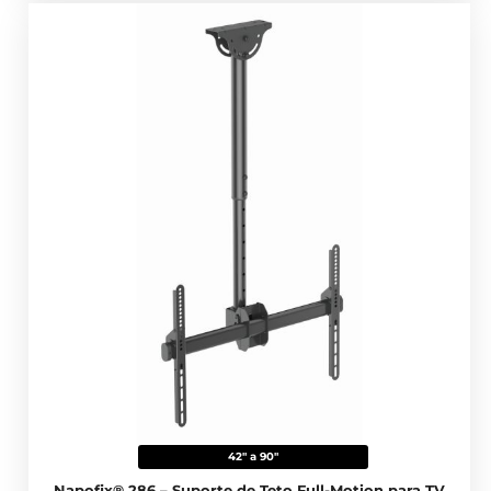
42" a 90"
Napofix® 286 – Suporte de Teto Full-Motion para TV