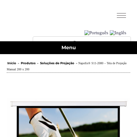
Menu
Início
Produtos
Soluções de Projeção
»
»
» Napofix® S11-2080 – Tela de Projeção
Manual 200 x 200