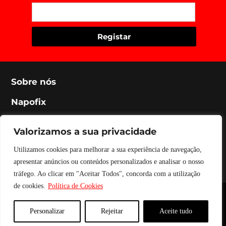
Sobre nós
Napofix
Contactos
Valorizamos a sua privacidade
Legal
Utilizamos cookies para melhorar a sua experiência de navegação,
Social
apresentar anúncios ou conteúdos personalizados e analisar o nosso
tráfego. Ao clicar em "Aceitar Todos", concorda com a utilização
de cookies.
Política de Cookies
Napofix 2024 | Todos os direitos reservados
Personalizar
Rejeitar
Aceite tudo