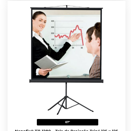
67"
Napofix® T11-1280 – Tela de Projeção Tripé 125 x 125