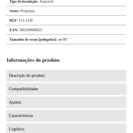
Tipo de instalação:
Amovível
Series:
Projection
REF:
T11-1530
EAN:
5603209000021
Tamanho de ecran [polegadas]:
até 80"
Informações do produto
Descrição do produto
Compatibilidades
Ajustes
Características
Logística