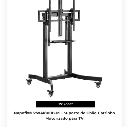
55" a 100"
Napofix® VWA1800B-M – Suporte de Chão Carrinho
Motorizado para TV