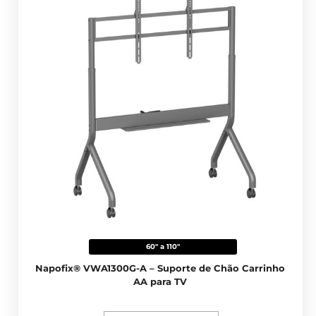
60" a 110"
Napofix® VWA1300G-A – Suporte de Chão Carrinho
AA para TV