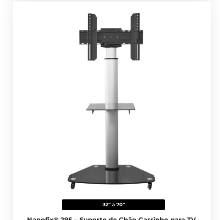
32" a 70"
Napofix® 295 – Suporte de Chão Carrinho para TV