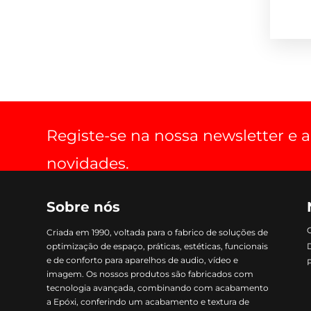
Registe-se na nossa newsletter e
novidades.
Sobre nós
Criada em 1990, voltada para o fabrico de soluções de
optimização de espaço, práticas, estéticas, funcionais
e de conforto para aparelhos de audio, vídeo e
imagem. Os nossos produtos são fabricados com
tecnologia avançada, combinando com acabamento
a Epóxi, conferindo um acabamento e textura de