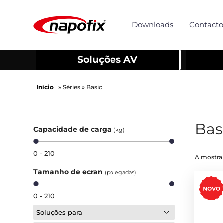
Downloads
Contacto
Soluções AV
Início
» Séries » Basic
Bas
Capacidade de carga
(kg)
0 - 210
A mostrar
Tamanho de ecran
(polegadas)
0 - 210
Soluções para