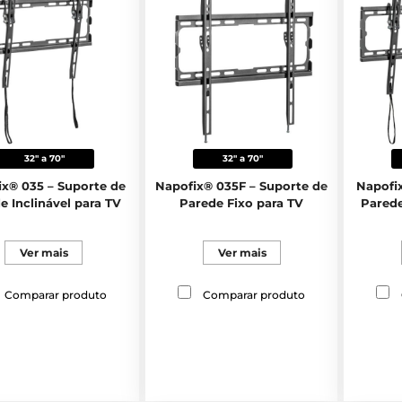
32" a 70"
32" a 70"
x® 035 – Suporte de
Napofix® 035F – Suporte de
Napofi
e Inclinável para TV
Parede Fixo para TV
Parede
Ver mais
Ver mais
Comparar produto
Comparar produto