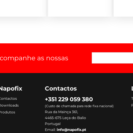
 acompanhe as nossas
Napofix
Contactos
+351 229 059 380
Contactos
Downloads
P
(Custo de chamada para rede fixa nacional)
Rua da Mainça 361,
Produtos
4465-675 Leça do Balio
Portugal
Email:
info@napofix.pt