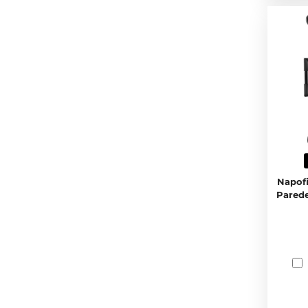
Napofi
Parede