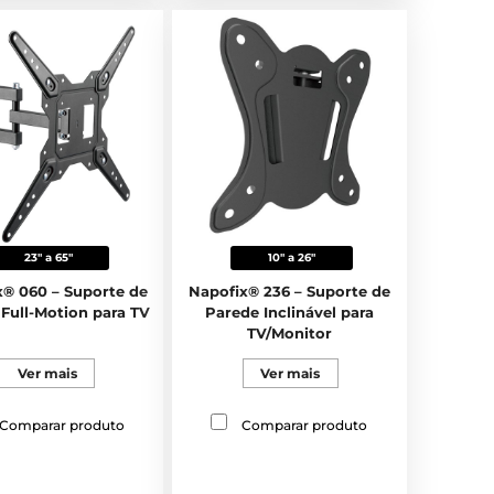
23" a 65"
10" a 26"
x® 060 – Suporte de
Napofix® 236 – Suporte de
Full-Motion para TV
Parede Inclinável para
TV/Monitor
Ver mais
Ver mais
Comparar produto
Comparar produto