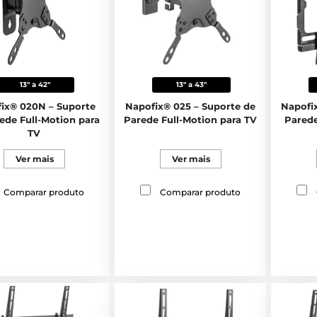
13" a 42"
13" a 43"
ix® 020N – Suporte
Napofix® 025 – Suporte de
Napofi
ede Full-Motion para
Parede Full-Motion para TV
Parede
TV
Ver mais
Ver mais
Comparar produto
Comparar produto