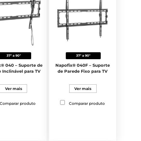
37" a 90"
37" a 90"
x® 040 – Suporte de
Napofix® 040F – Suporte
 Inclinável para TV
de Parede Fixo para TV
Ver mais
Ver mais
Comparar produto
Comparar produto