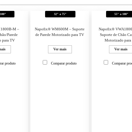
 100"
32" a 75"
55" a 100"
M1800B-M –
Napofix® WM600M – Suporte
Napofix® VWA180
Chão/Parede
de Parede Motorizado para TV
Suporte de Chão Ca
o para TV
Motorizado para
mais
Ver mais
Ver mais
ar produto
Comparar produto
Comparar pro