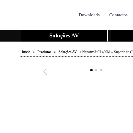
Downloads
Contactos
Soluções AV
Início
»
Produtos
»
Soluções AV
» Napofix® CL400M – Suporte de Ch