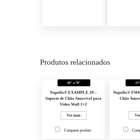
Produtos relacionados
40" a 70"
23"
Napofix® EXAMPLE 20 –
Napofix® FM40
Suporte de Chão Amovível para
Chão Amov
Video Wall 1×2
Ver mais
Ver
Comparar produto
Comp