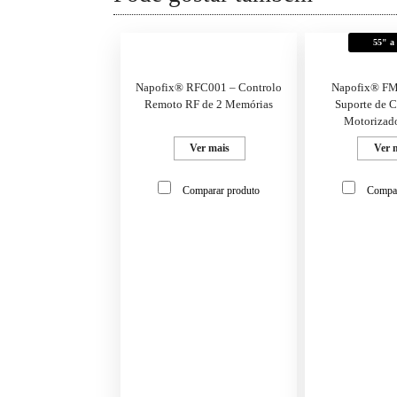
55" a
Napofix® RFC001 – Controlo
Napofix® F
Remoto RF de 2 Memórias
Suporte de 
Motorizad
Ver mais
Ver 
Comparar produto
Compar