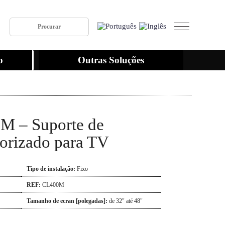
o
Outras Soluções
M – Suporte de
orizado para TV
Tipo de instalação:
Fixo
REF:
CL400M
Tamanho de ecran [polegadas]:
de 32" até 48"