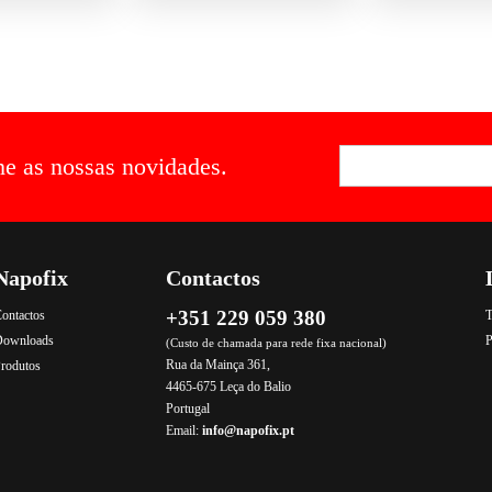
he as nossas novidades.
Napofix
Contactos
+351 229 059 380
ontactos
T
Downloads
P
(Custo de chamada para rede fixa nacional)
Rua da Mainça 361,
rodutos
4465-675 Leça do Balio
Portugal
Email:
info@napofix.pt