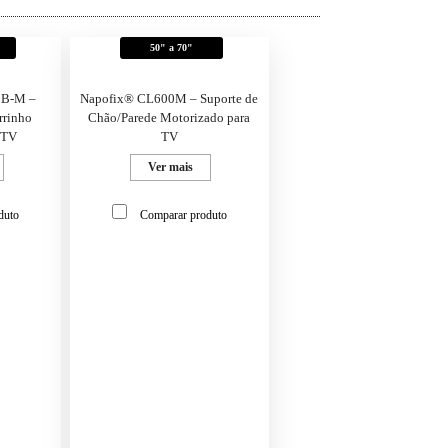
50" a 70"
0B-M –
Napofix® CL600M – Suporte de
rrinho
Chão/Parede Motorizado para
 TV
TV
Ver mais
duto
Comparar produto