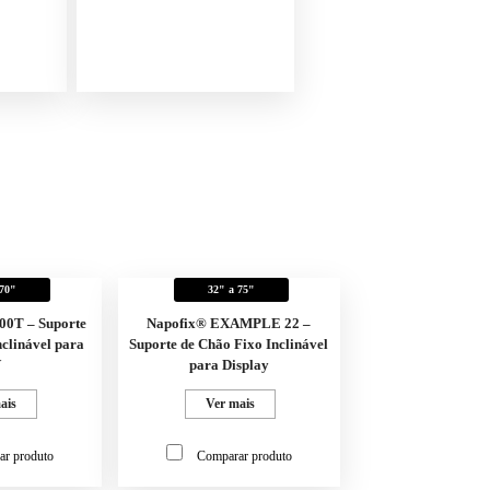
 70"
32" a 75"
0T – Suporte
Napofix® EXAMPLE 22 –
nclinável para
Suporte de Chão Fixo Inclinável
V
para Display
ais
Ver mais
ar produto
Comparar produto