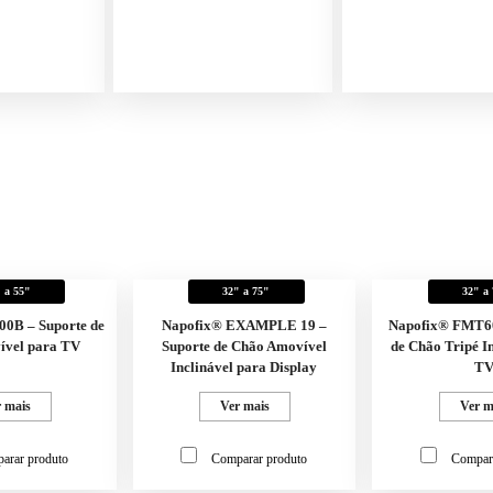
 a 55"
32" a 75"
32" a
0B – Suporte de
Napofix® EXAMPLE 19 –
Napofix® FMT60
ível para TV
Suporte de Chão Amovível
de Chão Tripé I
Inclinável para Display
T
 mais
Ver mais
Ver m
arar produto
Comparar produto
Compar