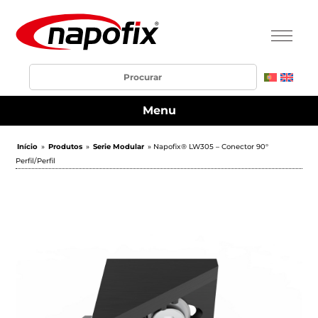
Menu
Início
»
Produtos
»
Serie Modular
» Napofix® LW305 – Conector 90°
Perfil/Perfil