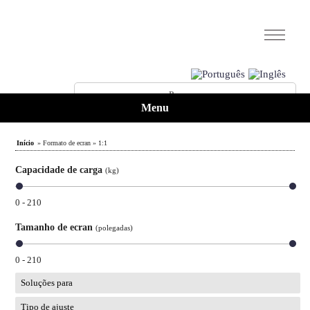
Menu
Início
» Formato de ecran » 1:1
Capacidade de carga
(kg)
0 - 210
Tamanho de ecran
(polegadas)
0 - 210
Soluções para
Tipo de ajuste