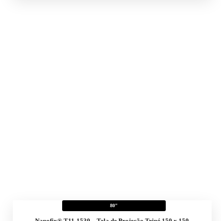
80"
Napofix® T11-1530 – Tela de Projeção Tripé 150 x 150