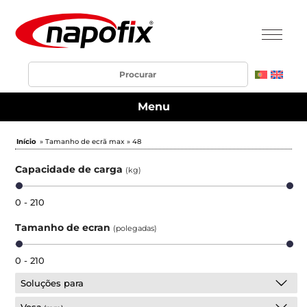
Menu
Início
» Tamanho de ecrã max » 48
Capacidade de carga
(kg)
0 - 210
Tamanho de ecran
(polegadas)
0 - 210
Soluções para