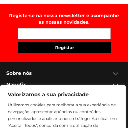
Registe-se na nossa newsletter e acompanhe
as nossas novidades.
Sobre nós
Napofix
Valorizamos a sua privacidade
Contactos
Utilizamos cookies para melhorar a sua experiência de
Legal
navegação, apresentar anúncios ou conteúdos
personalizados e analisar o nosso tráfego. Ao clicar em
Social
"Aceitar Todos", concorda com a utilização de