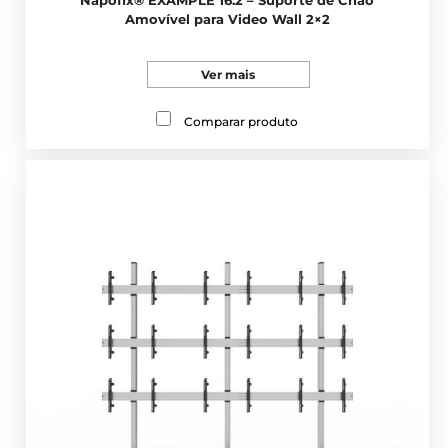
Napofix® EXAMPLE 16.2 – Suporte de Chão
Amovível para Video Wall 2×2
Ver mais
Comparar produto