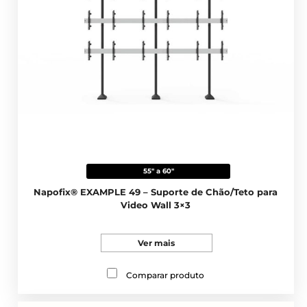
55" a 60"
Napofix® EXAMPLE 49 – Suporte de Chão/Teto para
Video Wall 3×3
Ver mais
Comparar produto