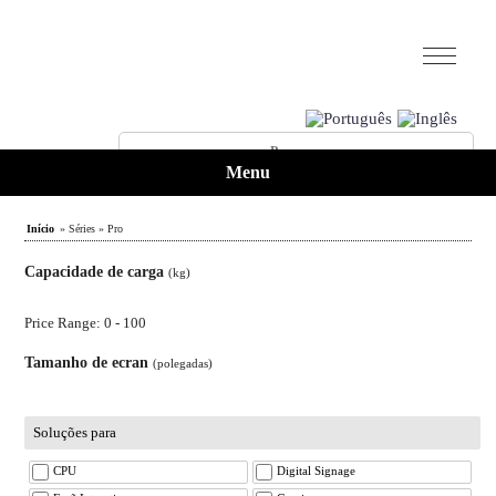
Menu
Início
» Séries » Pro
Capacidade de carga
(kg)
Price Range: 0 - 100
Tamanho de ecran
(polegadas)
Soluções para
CPU
Digital Signage