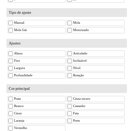
Tipo de ajuste
Manual
Mola
Mola Gás
Motorizado
Ajustes
Altura
Articulado
Fixo
Inclinável
Largura
Nível
Profundidade
Rotação
Cor principal
Prata
Cinza escuro
Branco
Castanho
Cinza
Faia
Laranja
Preto
Vermelho