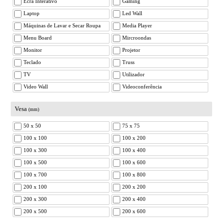
Ecrã Interativo
Gaming
Laptop
Led Wall
Máquinas de Lavar e Secar Roupa
Media Player
Menu Board
Mircroondas
Monitor
Projetor
Teclado
Truss
TV
Utilizador
Video Wall
Videoconferência
Vesa
(mm)
50 x 50
75 x 75
100 x 100
100 x 200
100 x 300
100 x 400
100 x 500
100 x 600
100 x 700
100 x 800
200 x 100
200 x 200
200 x 300
200 x 400
200 x 500
200 x 600