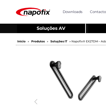
Downloads
Contacto
Soluções AV
Início
»
Produtos
»
Soluções IT
» Napofix® EX27DM – Ada