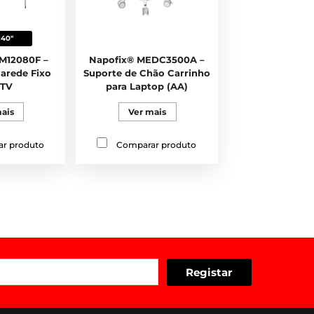
140"
M12080F –
Napofix® MEDC3500A –
arede Fixo
Suporte de Chão Carrinho
 TV
para Laptop (AA)
ais
Ver mais
r produto
Comparar produto