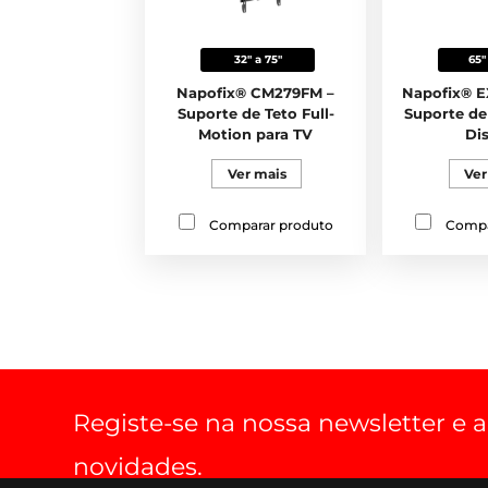
32" a 75"
65"
Napofix® CM279FM –
Napofix® 
Suporte de Teto Full-
Suporte de
Motion para TV
Di
Ver mais
Ver
Comparar produto
Compa
Registe-se na nossa newsletter e
novidades.