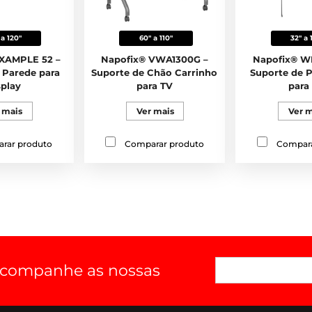
 a 120"
60" a 110"
32" a 
EXAMPLE 52 –
Napofix® VWA1300G –
Napofix® W
 Parede para
Suporte de Chão Carrinho
Suporte de P
splay
para TV
para
 mais
Ver mais
Ver m
rar produto
Comparar produto
Compara
 acompanhe as nossas