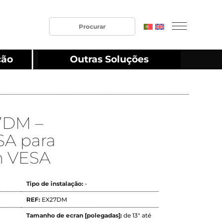
ção
Outras Soluções
7DM –
SA para
m VESA
Tipo de instalação:
-
REF:
EX27DM
Tamanho de ecran [polegadas]:
de 13" até