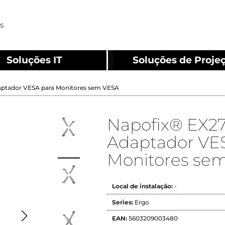
s
Soluções IT
Soluções de Proje
ptador VESA para Monitores sem VESA
Napofix® EX2
Adaptador VE
Monitores se
Local de instalação:
-
Series:
Ergo
EAN:
5603209003480