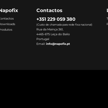
Napofix
Contactos
+351 229 059 380
Contactos
Downloads
P
(Custo de chamada para rede fixa nacional)
Rua da Mainça 361,
Produtos
4465-675 Leça do Balio
Portugal
Email:
info@napofix.pt