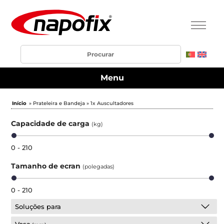
Menu
Início
» Prateleira e Bandeja » 1x Auscultadores
Capacidade de carga
(kg)
0 - 210
Tamanho de ecran
(polegadas)
0 - 210
Soluções para