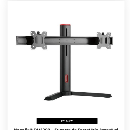
17" a 27"
Napofix® DM5200 – Suporte de Secretária Amovível