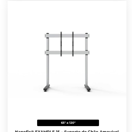
65" a 120"
Napofix® EXAMPLE 15 – Suporte de Chão Amovível