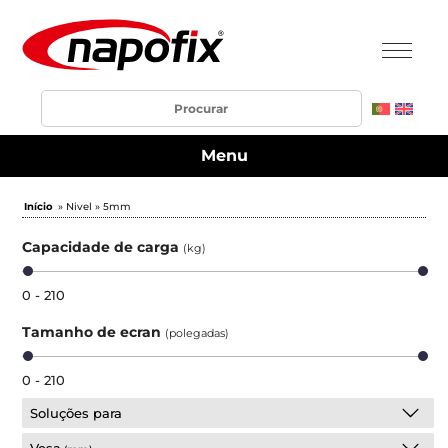
Menu
Início
» Nivel » 5mm
Capacidade de carga
(kg)
0 - 210
Tamanho de ecran
(polegadas)
0 - 210
Soluções para