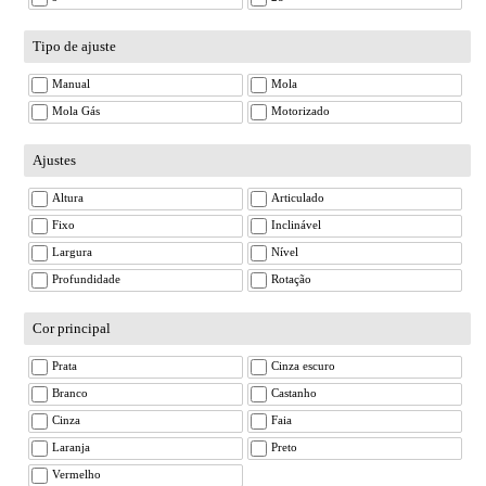
Tipo de ajuste
Manual
Mola
Mola Gás
Motorizado
Ajustes
Altura
Articulado
Fixo
Inclinável
Largura
Nível
Profundidade
Rotação
Cor principal
Prata
Cinza escuro
Branco
Castanho
Cinza
Faia
Laranja
Preto
Vermelho