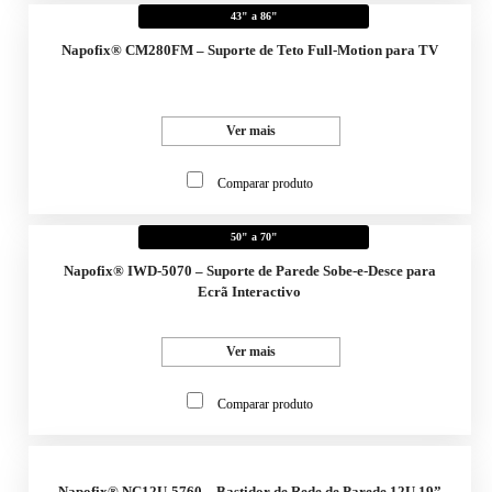
43" a 86"
Napofix® CM280FM – Suporte de Teto Full-Motion para TV
Ver mais
Comparar produto
50" a 70"
Napofix® IWD-5070 – Suporte de Parede Sobe-e-Desce para
Ecrã Interactivo
Ver mais
Comparar produto
Napofix® NC12U-5760 – Bastidor de Rede de Parede 12U 19”