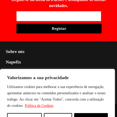
novidades.
Sobre nós
Napofix
Contactos
Valorizamos a sua privacidade
Legal
Utilizamos cookies para melhorar a sua experiência de navegação,
Social
apresentar anúncios ou conteúdos personalizados e analisar o nosso
tráfego. Ao clicar em "Aceitar Todos", concorda com a utilização
de cookies.
Política de Cookies
Napofix 2024 | Todos os direitos reservados