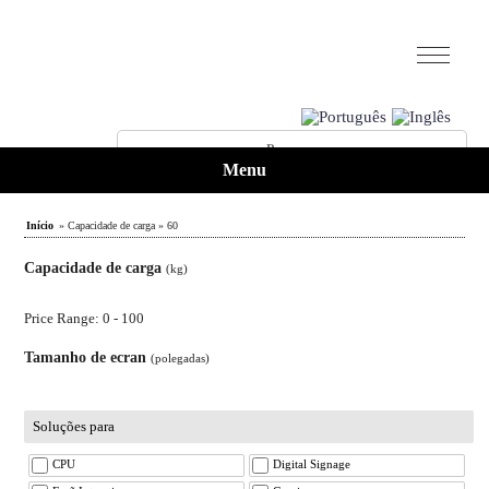
Menu
Início
» Capacidade de carga » 60
Capacidade de carga
(kg)
Price Range: 0 - 100
Tamanho de ecran
(polegadas)
Soluções para
CPU
Digital Signage