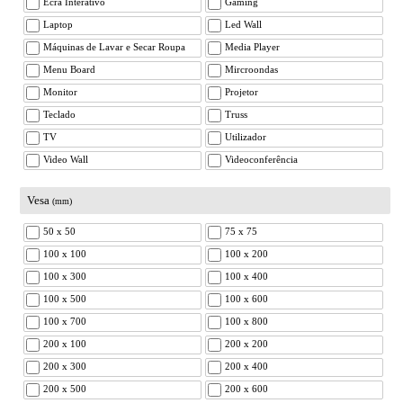
Ecrã Interativo
Gaming
Laptop
Led Wall
Máquinas de Lavar e Secar Roupa
Media Player
Menu Board
Mircroondas
Monitor
Projetor
Teclado
Truss
TV
Utilizador
Video Wall
Videoconferência
Vesa
(mm)
50 x 50
75 x 75
100 x 100
100 x 200
100 x 300
100 x 400
100 x 500
100 x 600
100 x 700
100 x 800
200 x 100
200 x 200
200 x 300
200 x 400
200 x 500
200 x 600