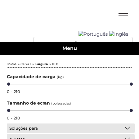
Menu
Início
» Caixa 1 »
Largura
» 111.0
Capacidade de carga
(kg)
0 - 210
Tamanho de ecran
(polegadas)
0 - 210
Soluções para