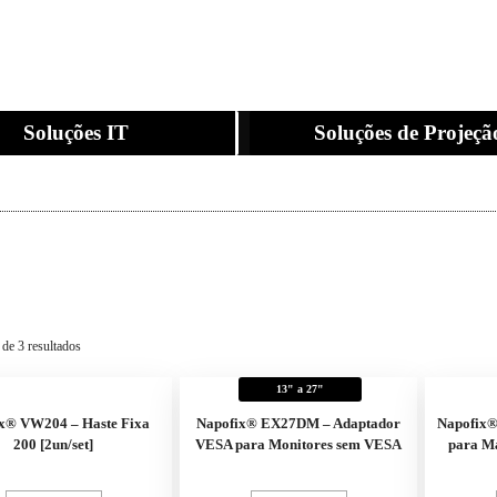
Soluções IT
Soluções de Projeçã
 de 3 resultados
13" a 27"
x® VW204 – Haste Fixa
Napofix® EX27DM – Adaptador
Napofix®
200 [2un/set]
VESA para Monitores sem VESA
para M