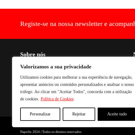
Registe-se na nossa newsletter e acompan
Sobre nós
C
Criada em 1990, voltada para o fabrico de soluções de optimização
Valorizamos a sua privacidade
de espaço, práticas, estéticas, funcionais e de conforto para aparelhos
Utilizamos cookies para melhorar a sua experiência de navegação,
de audio, vídeo e imagem. Os nossos produtos são fabricados com
P
tecnologia avançada, combinando com acabamento a Epóxi,
apresentar anúncios ou conteúdos personalizados e analisar o nosso
conferindo um acabamento e textura de excelente qualidade e
tráfego. Ao clicar em "Aceitar Todos", concorda com a utilização
durabilidade. Para fazer face às solicitações mais urgentes temos
de cookies.
Política de Cookies
sempre em stock todos os produtos para entrega imediata.
Personalizar
Rejeitar
Aceite tudo
Napofix 2024 | Todos os direitos reservados