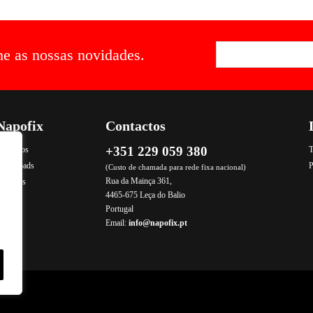
he as nossas novidades.
Napofix
Contactos
+351 229 059 380
ontactos
T
Downloads
P
(Custo de chamada para rede fixa nacional)
Rua da Mainça 361,
rodutos
4465-675 Leça do Balio
Portugal
Email:
info@napofix.pt