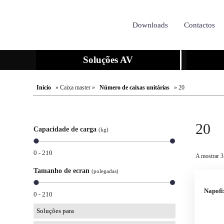
Downloads
Contactos
Soluções AV
Início
» Caixa master »
Número de caixas unitárias
» 20
20
Capacidade de carga
(kg)
0 - 210
A mostrar 3
Tamanho de ecran
(polegadas)
Napofi
0 - 210
Soluções para