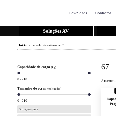
Downloads
Contactos
Soluções AV
Início
» Tamanho de ecrã max » 67
67
Capacidade de carga
(kg)
0 - 210
A mostrar 1
Tamanho de ecran
(polegadas)
Napof
0 - 210
Pro
Soluções para