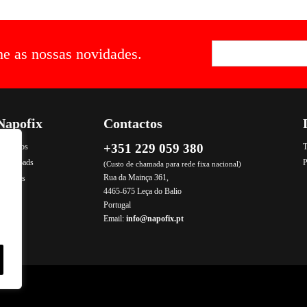
he as nossas novidades.
Napofix
Contactos
+351 229 059 380
ontactos
T
Downloads
P
(Custo de chamada para rede fixa nacional)
Rua da Mainça 361,
rodutos
4465-675 Leça do Balio
Portugal
Email:
info@napofix.pt