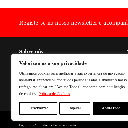
Registe-se na nossa newsletter e acompan
Sobre nós
C
Criada em 1990, voltada para o fabrico de soluções de optimização
Valorizamos a sua privacidade
de espaço, práticas, estéticas, funcionais e de conforto para aparelhos
Utilizamos cookies para melhorar a sua experiência de navegação,
de audio, vídeo e imagem. Os nossos produtos são fabricados com
P
tecnologia avançada, combinando com acabamento a Epóxi,
apresentar anúncios ou conteúdos personalizados e analisar o nosso
conferindo um acabamento e textura de excelente qualidade e
tráfego. Ao clicar em "Aceitar Todos", concorda com a utilização
durabilidade. Para fazer face às solicitações mais urgentes temos
de cookies.
Política de Cookies
sempre em stock todos os produtos para entrega imediata.
Personalizar
Rejeitar
Aceite tudo
Napofix 2024 | Todos os direitos reservados