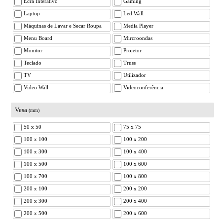
Ecrã Interativo
Gaming
Laptop
Led Wall
Máquinas de Lavar e Secar Roupa
Media Player
Menu Board
Mircroondas
Monitor
Projetor
Teclado
Truss
TV
Utilizador
Video Wall
Videoconferência
Vesa
(mm)
50 x 50
75 x 75
100 x 100
100 x 200
100 x 300
100 x 400
100 x 500
100 x 600
100 x 700
100 x 800
200 x 100
200 x 200
200 x 300
200 x 400
200 x 500
200 x 600