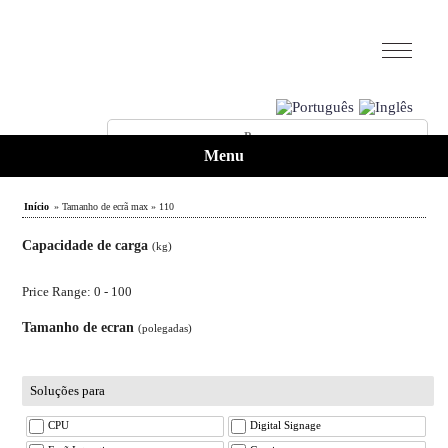
Menu
Início
» Tamanho de ecrã max » 110
Capacidade de carga
(kg)
Price Range: 0 - 100
Tamanho de ecran
(polegadas)
Soluções para
CPU
Digital Signage