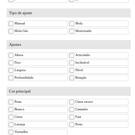
Tipo de ajuste
Manual
Mola
Mola Gás
Motorizado
Ajustes
Altura
Articulado
Fixo
Inclinável
Largura
Nível
Profundidade
Rotação
Cor principal
Prata
Cinza escuro
Branco
Castanho
Cinza
Faia
Laranja
Preto
Vermelho