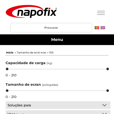
Menu
Início
» Tamanho de ecrã max » 105
Capacidade de carga
(kg)
0 - 210
Tamanho de ecran
(polegadas)
0 - 210
Soluções para