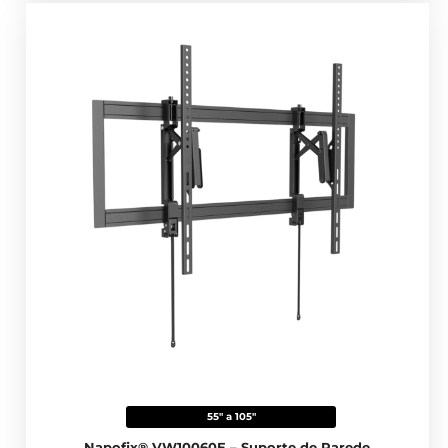
55" a 105"
Napofix® VW10060E – Suporte de Parede