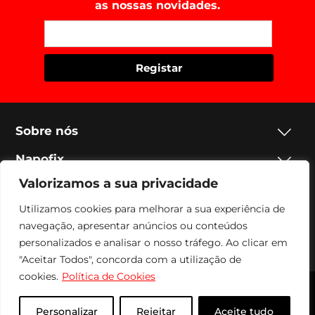
as nossas novidades.
Sobre nós
Napofix
Valorizamos a sua privacidade
Contactos
Utilizamos cookies para melhorar a sua experiência de
Legal
navegação, apresentar anúncios ou conteúdos
personalizados e analisar o nosso tráfego. Ao clicar em
Social
"Aceitar Todos", concorda com a utilização de
cookies.
Política de Cookies
Napofix 2024 | Todos os direitos reservados
Personalizar
Rejeitar
Aceite tudo