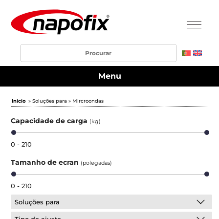
Menu
Início
» Soluções para » Mircroondas
Capacidade de carga
(kg)
0 - 210
Tamanho de ecran
(polegadas)
0 - 210
Soluções para