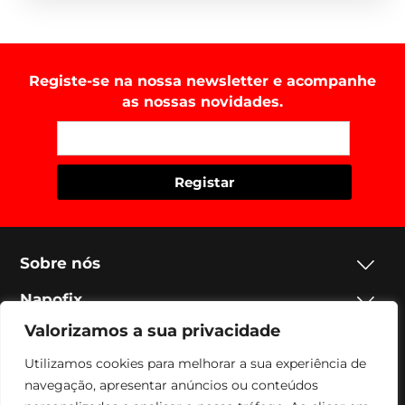
Registe-se na nossa newsletter e acompanhe
as nossas novidades.
Sobre nós
Napofix
Valorizamos a sua privacidade
Contactos
Utilizamos cookies para melhorar a sua experiência de
Legal
navegação, apresentar anúncios ou conteúdos