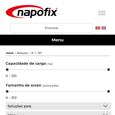
Menu
Início
» Rotação » +5° / -90°
Capacidade de carga
(kg)
0 - 210
Tamanho de ecran
(polegadas)
0 - 210
Soluções para