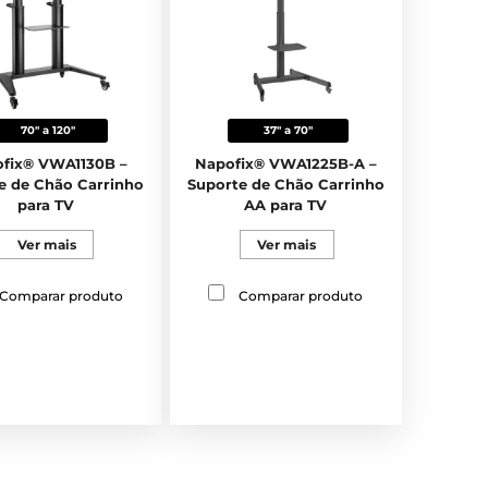
70" a 120"
37" a 70"
fix® VWA1130B –
Napofix® VWA1225B-A –
e de Chão Carrinho
Suporte de Chão Carrinho
para TV
AA para TV
Ver mais
Ver mais
Comparar produto
Comparar produto