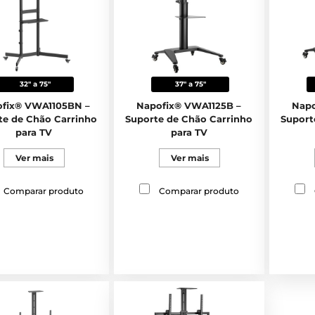
32" a 75"
37" a 75"
fix® VWA1105BN –
Napofix® VWA1125B –
Napo
te de Chão Carrinho
Suporte de Chão Carrinho
Suport
para TV
para TV
Ver mais
Ver mais
Comparar produto
Comparar produto