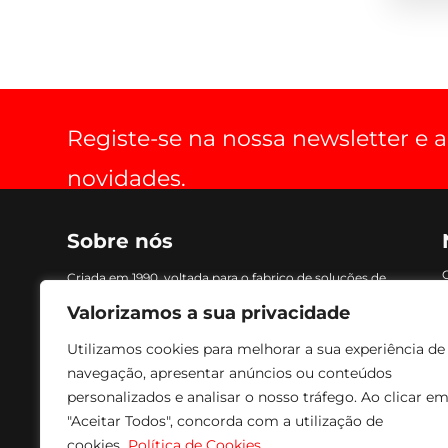
Registe-se na nossa newsletter e
novidades.
Sobre nós
Criada em 1990, voltada para o fabrico de soluções de
optimização de espaço, práticas, estéticas, funcionais
Valorizamos a sua privacidade
e de conforto para aparelhos de audio, vídeo e
imagem. Os nossos produtos são fabricados com
Utilizamos cookies para melhorar a sua experiência de
tecnologia avançada, combinando com acabamento
navegação, apresentar anúncios ou conteúdos
a Epóxi, conferindo um acabamento e textura de
personalizados e analisar o nosso tráfego. Ao clicar e
excelente qualidade e durabilidade. Para fazer face às
solicitações mais urgentes temos sempre em stock
"Aceitar Todos", concorda com a utilização de
todos os produtos para entrega imediata.
cookies.
Política de Cookies