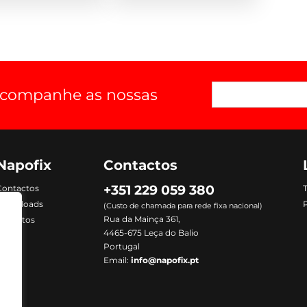
 acompanhe as nossas
Napofix
Contactos
+351 229 059 380
Contactos
Downloads
P
(Custo de chamada para rede fixa nacional)
Rua da Mainça 361,
Produtos
4465-675 Leça do Balio
Portugal
Email:
info@napofix.pt
m