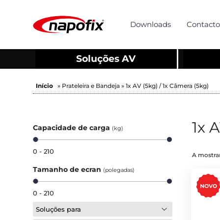
Downloads
Contacto
Soluções AV
Início
» Prateleira e Bandeja » 1x AV (5kg) / 1x Câmera (5kg)
1x 
Capacidade de carga
(kg)
0 - 210
A mostrar
Tamanho de ecran
(polegadas)
0 - 210
Soluções para