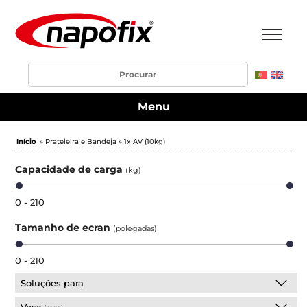
Menu
Início
» Prateleira e Bandeja » 1x AV (10kg)
Capacidade de carga
(kg)
0 - 210
Tamanho de ecran
(polegadas)
0 - 210
Soluções para