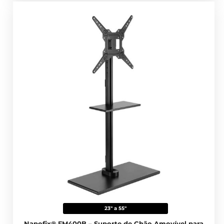
23" a 55"
Napofix® FM400B – Suporte de Chão Amovível para