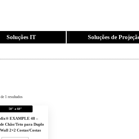
Soluções IT
Soluções de Projeçã
 de 1 resultados
50" a 60"
ofix® EXAMPLE 48 –
 de Chão/Teto para Duplo
Wall 2×2 Costas/Costas