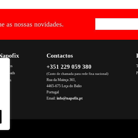
he as nossas novidades.
Napofix
Contactos
+351 229 059 380
ontactos
T
Downloads
P
(Custo de chamada para rede fixa nacional)
Rua da Mainça 361,
rodutos
4465-675 Leça do Balio
Portugal
Email:
info@napofix.pt