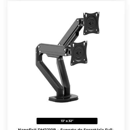
13" a 32"
Napofix® DM2210B – Suporte de Secretária Full-