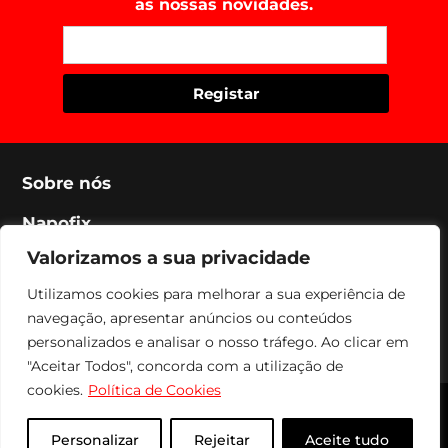
as nossas novidades.
Sobre nós
Napofix
Valorizamos a sua privacidade
Contactos
Utilizamos cookies para melhorar a sua experiência de
Legal
navegação, apresentar anúncios ou conteúdos
Social
personalizados e analisar o nosso tráfego. Ao clicar em
"Aceitar Todos", concorda com a utilização de
cookies.
Política de Cookies
Napofix 2024 | Todos os direitos reservados
Personalizar
Rejeitar
Aceite tudo