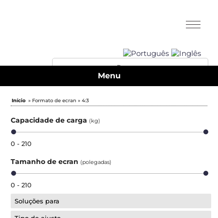
Menu
Início
» Formato de ecran » 4:3
Capacidade de carga
(kg)
0 - 210
Tamanho de ecran
(polegadas)
0 - 210
Soluções para