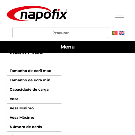
Nenhum ID de produto foi fornecido na URL.
Menu
Dados do Produto
Tamanho de ecrã max
Tamanho de ecrã min
Capacidade de carga
Vesa
Vesa Mínimo
Vesa Máximo
Número de ecrâs