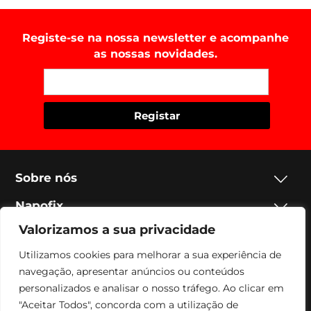
Registe-se na nossa newsletter e acompanhe
as nossas novidades.
Sobre nós
Napofix
Valorizamos a sua privacidade
Contactos
Utilizamos cookies para melhorar a sua experiência de
Legal
navegação, apresentar anúncios ou conteúdos
personalizados e analisar o nosso tráfego. Ao clicar em
Social
"Aceitar Todos", concorda com a utilização de