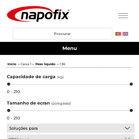
Menu
Início
» Caixa 1 »
Peso líquido
» 1.36
Capacidade de carga
(kg)
0 - 210
Tamanho de ecran
(polegadas)
0 - 210
Soluções para