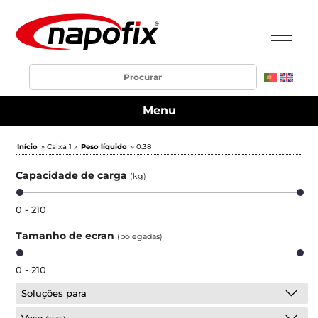
Menu
Início
» Caixa 1 »
Peso líquido
» 0.38
Capacidade de carga
(kg)
0 - 210
Tamanho de ecran
(polegadas)
0 - 210
Soluções para