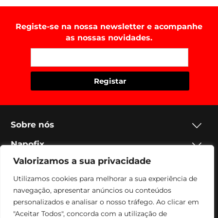
Registe-se na nossa newsletter e acompanhe
as nossas novidades.
Sobre nós
Napofix
Valorizamos a sua privacidade
Contactos
Utilizamos cookies para melhorar a sua experiência de
Legal
navegação, apresentar anúncios ou conteúdos
personalizados e analisar o nosso tráfego. Ao clicar em
Social
"Aceitar Todos", concorda com a utilização de