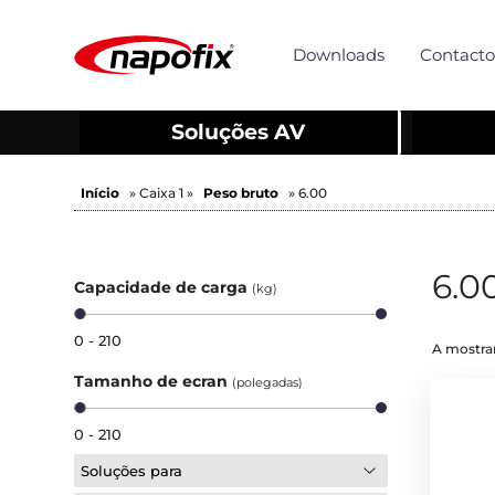
Downloads
Contacto
Soluções AV
Início
» Caixa 1 »
Peso bruto
» 6.00
6.0
Capacidade de carga
(kg)
0 - 210
A mostrar
Tamanho de ecran
(polegadas)
0 - 210
Soluções para