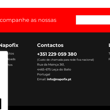
 acompanhe as nossas
Napofix
Contactos
+351 229 059 380
Contactos
Downloads
P
(Custo de chamada para rede fixa nacional)
Rua da Mainça 361,
Produtos
4465-675 Leça do Balio
Portugal
Email:
info@napofix.pt
m