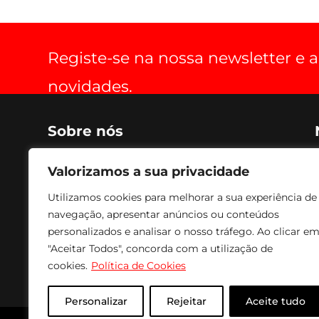
Registe-se na nossa newsletter e
novidades.
Sobre nós
Criada em 1990, voltada para o fabrico de soluções de
Valorizamos a sua privacidade
optimização de espaço, práticas, estéticas, funcionais
e de conforto para aparelhos de audio, vídeo e
Utilizamos cookies para melhorar a sua experiência de
imagem. Os nossos produtos são fabricados com
navegação, apresentar anúncios ou conteúdos
tecnologia avançada, combinando com acabamento
a Epóxi, conferindo um acabamento e textura de
personalizados e analisar o nosso tráfego. Ao clicar e
excelente qualidade e durabilidade. Para fazer face às
"Aceitar Todos", concorda com a utilização de
solicitações mais urgentes temos sempre em stock
cookies.
Política de Cookies
todos os produtos para entrega imediata.
Personalizar
Rejeitar
Aceite tudo