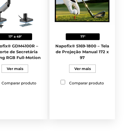
17" a 49"
77"
ofix® GDM4100R –
Napofix® S169-1800 – Tela
orte de Secretária
de Projeção Manual 172 x
ng RGB Full-Motion
97
para Monitor
Ver mais
Ver mais
Comparar produto
Comparar produto