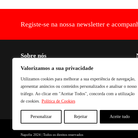
Registe-se na nossa newsletter e acompan
Sobre nós
C
Criada em 1990, voltada para o fabrico de soluções de optimização
Valorizamos a sua privacidade
de espaço, práticas, estéticas, funcionais e de conforto para aparelhos
Utilizamos cookies para melhorar a sua experiência de navegação,
de audio, vídeo e imagem. Os nossos produtos são fabricados com
P
tecnologia avançada, combinando com acabamento a Epóxi,
apresentar anúncios ou conteúdos personalizados e analisar o nosso
conferindo um acabamento e textura de excelente qualidade e
tráfego. Ao clicar em "Aceitar Todos", concorda com a utilização
durabilidade. Para fazer face às solicitações mais urgentes temos
de cookies.
Política de Cookies
sempre em stock todos os produtos para entrega imediata.
Personalizar
Rejeitar
Aceite tudo
Napofix 2024 | Todos os direitos reservados