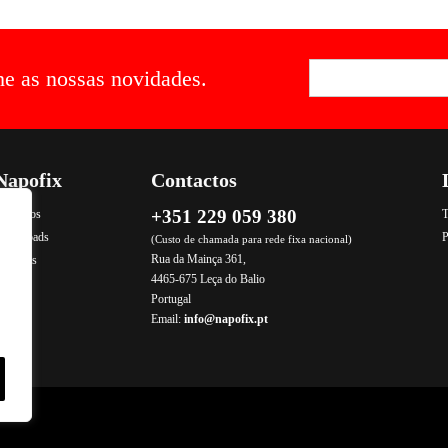
he as nossas novidades.
Napofix
Contactos
+351 229 059 380
ontactos
T
Downloads
P
(Custo de chamada para rede fixa nacional)
Rua da Mainça 361,
rodutos
4465-675 Leça do Balio
Portugal
Email:
info@napofix.pt