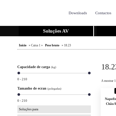
Downloads
Contactos
Soluções AV
Início
» Caixa 1 »
Peso bruto
» 18.23
18.2
Capacidade de carga
(kg)
0 - 210
A mostrar 1
Tamanho de ecran
(polegadas)
Napofi
0 - 210
Chão/P
Soluções para