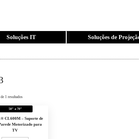
Soluções IT
Soluções de Projeçã
3
 de 1 resultados
50" a 70"
x® CL600M – Suporte de
arede Motorizado para
TV