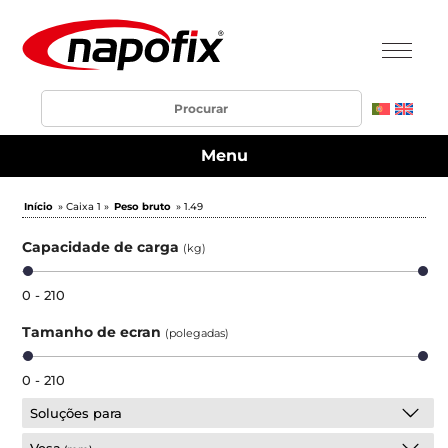
Menu
Início
» Caixa 1 »
Peso bruto
» 1.49
Capacidade de carga
(kg)
0 - 210
Tamanho de ecran
(polegadas)
0 - 210
Soluções para