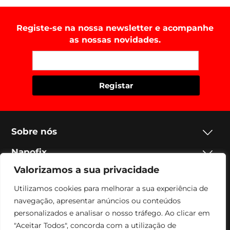
Registe-se na nossa newsletter e acompanhe
as nossas novidades.
Sobre nós
Napofix
Valorizamos a sua privacidade
Contactos
Utilizamos cookies para melhorar a sua experiência de
Legal
navegação, apresentar anúncios ou conteúdos
personalizados e analisar o nosso tráfego. Ao clicar em
Social
"Aceitar Todos", concorda com a utilização de