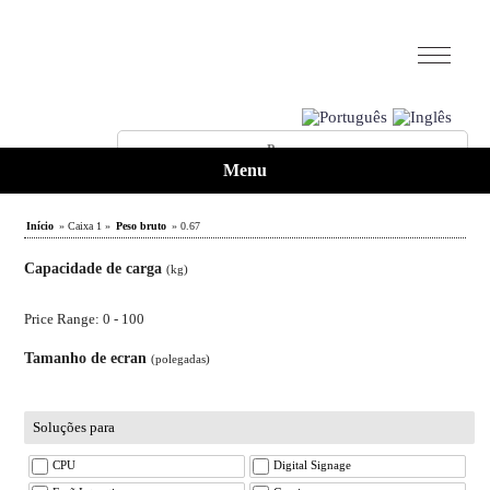
Menu
Início
» Caixa 1 »
Peso bruto
» 0.67
Capacidade de carga
(kg)
Price Range: 0 - 100
Tamanho de ecran
(polegadas)
Soluções para
CPU
Digital Signage