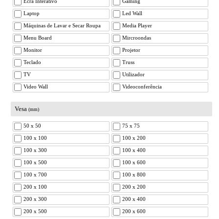
Ecrã Interativo
Gaming
Laptop
Led Wall
Máquinas de Lavar e Secar Roupa
Media Player
Menu Board
Mircroondas
Monitor
Projetor
Teclado
Truss
TV
Utilizador
Video Wall
Videoconferência
Vesa
(mm)
50 x 50
75 x 75
100 x 100
100 x 200
100 x 300
100 x 400
100 x 500
100 x 600
100 x 700
100 x 800
200 x 100
200 x 200
200 x 300
200 x 400
200 x 500
200 x 600