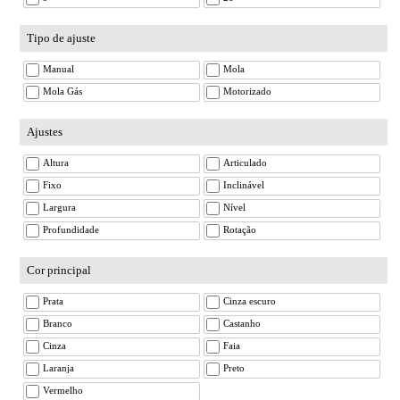
Tipo de ajuste
Manual
Mola
Mola Gás
Motorizado
Ajustes
Altura
Articulado
Fixo
Inclinável
Largura
Nível
Profundidade
Rotação
Cor principal
Prata
Cinza escuro
Branco
Castanho
Cinza
Faia
Laranja
Preto
Vermelho