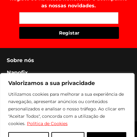
as nossas novidades.
Sobre nós
Napofix
Valorizamos a sua privacidade
Contactos
Utilizamos cookies para melhorar a sua experiência de
Legal
navegação, apresentar anúncios ou conteúdos
Social
personalizados e analisar o nosso tráfego. Ao clicar em
"Aceitar Todos", concorda com a utilização de
cookies.
Política de Cookies
Napofix 2024 | Todos os direitos reservados