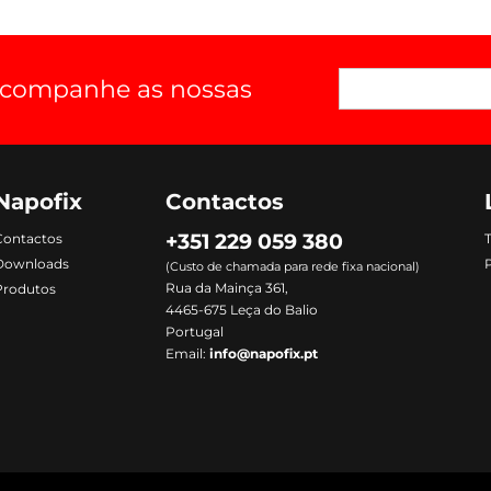
 acompanhe as nossas
Napofix
Contactos
+351 229 059 380
Contactos
Downloads
P
(Custo de chamada para rede fixa nacional)
Rua da Mainça 361,
Produtos
4465-675 Leça do Balio
Portugal
Email:
info@napofix.pt