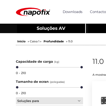
Downloads
Contacto
Soluções AV
Início
» Caixa 1 »
Profundidade
» 11.0
11.0
Capacidade de carga
(kg)
0 - 210
A mostrar
Tamanho de ecran
(polegadas)
0 - 210
Soluções para