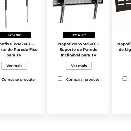
37" a 90"
37" a 90"
pofix® WM260F –
Napofix® WM260T –
Napofi
rte de Parede Fixo
Suporte de Parede
de Li
para TV
Inclinável para TV
Ver mais
Ver mais
Comparar produto
Comparar produto