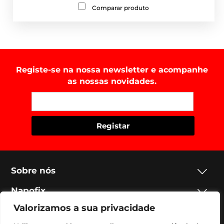
Comparar produto
Registe-se na nossa newsletter e acompanhe
as nossas novidades.
Sobre nós
Napofix
Valorizamos a sua privacidade
Contactos