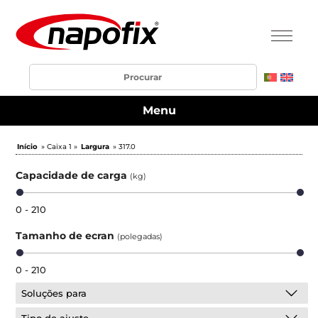
Menu
Início
» Caixa 1 »
Largura
» 317.0
Capacidade de carga
(kg)
0 - 210
Tamanho de ecran
(polegadas)
0 - 210
Soluções para