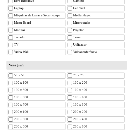
Ecrã Interativo
Gaming
Laptop
Led Wall
Máquinas de Lavar e Secar Roupa
Media Player
Menu Board
Mircroondas
Monitor
Projetor
Teclado
Truss
TV
Utilizador
Video Wall
Videoconferência
Vesa
(mm)
50 x 50
75 x 75
100 x 100
100 x 200
100 x 300
100 x 400
100 x 500
100 x 600
100 x 700
100 x 800
200 x 100
200 x 200
200 x 300
200 x 400
200 x 500
200 x 600