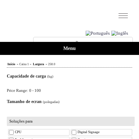
Menu
Início
» Caixa 1 »
Largura
» 258.0
Capacidade de carga
(kg)
Price Range: 0 - 100
Tamanho de ecran
(polegadas)
Soluções para
CPU
Digital Signage