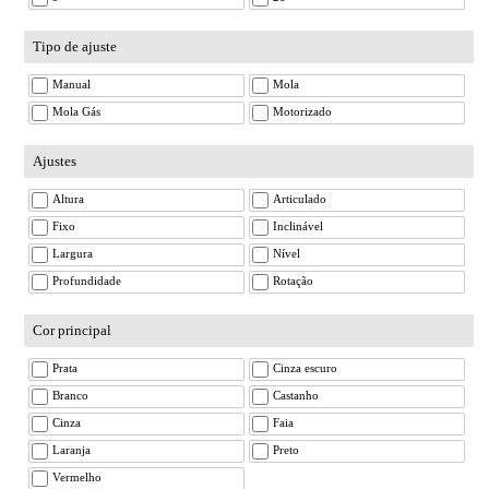
Tipo de ajuste
Manual
Mola
Mola Gás
Motorizado
Ajustes
Altura
Articulado
Fixo
Inclinável
Largura
Nível
Profundidade
Rotação
Cor principal
Prata
Cinza escuro
Branco
Castanho
Cinza
Faia
Laranja
Preto
Vermelho