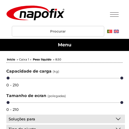
Menu
Início
» Caixa 1 »
Peso líquido
» 8.50
Capacidade de carga
(kg)
0 - 210
Tamanho de ecran
(polegadas)
0 - 210
Soluções para