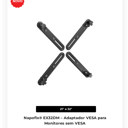
21" a 32"
Napofix® EX32DM – Adaptador VESA para
Monitores sem VESA