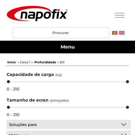
Menu
Início
» Caixa 1 »
Profundidade
» 8.0
Capacidade de carga
(kg)
0 - 210
Tamanho de ecran
(polegadas)
0 - 210
Soluções para