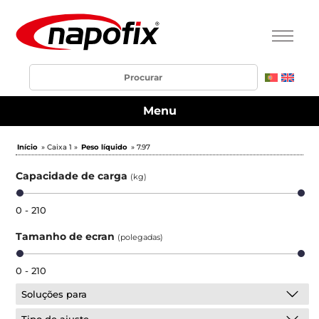
Menu
Início
» Caixa 1 »
Peso líquido
» 7.97
Capacidade de carga
(kg)
0 - 210
Tamanho de ecran
(polegadas)
0 - 210
Soluções para