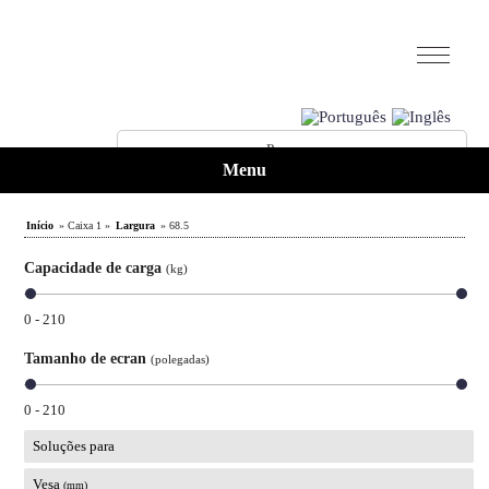
Menu
Início
» Caixa 1 »
Largura
» 68.5
Capacidade de carga
(kg)
0 - 210
Tamanho de ecran
(polegadas)
0 - 210
Soluções para
Vesa
(mm)