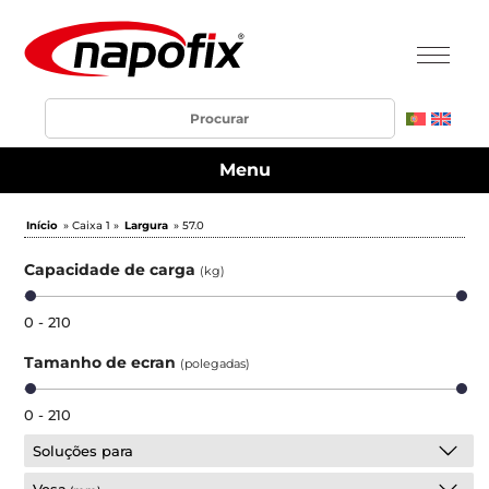
Menu
Início
» Caixa 1 »
Largura
» 57.0
Capacidade de carga
(kg)
0 - 210
Tamanho de ecran
(polegadas)
0 - 210
Soluções para