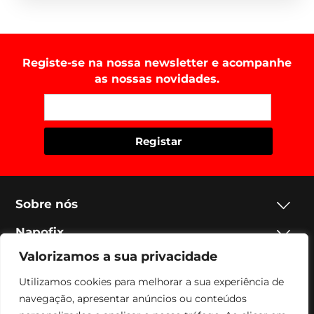
Registe-se na nossa newsletter e acompanhe
as nossas novidades.
Sobre nós
Napofix
Valorizamos a sua privacidade
Contactos
Utilizamos cookies para melhorar a sua experiência de
Legal
navegação, apresentar anúncios ou conteúdos