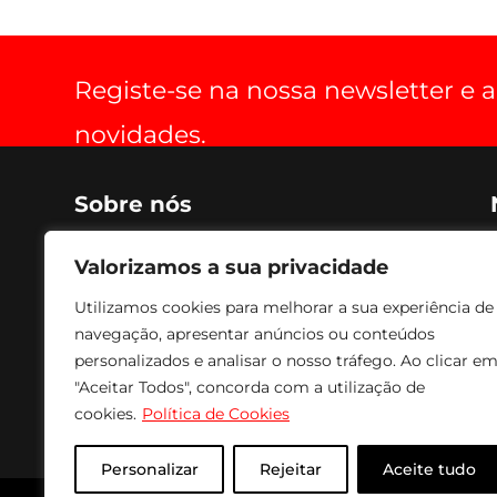
Registe-se na nossa newsletter e
novidades.
Sobre nós
Criada em 1990, voltada para o fabrico de soluções de
Valorizamos a sua privacidade
optimização de espaço, práticas, estéticas, funcionais
e de conforto para aparelhos de audio, vídeo e
Utilizamos cookies para melhorar a sua experiência de
imagem. Os nossos produtos são fabricados com
navegação, apresentar anúncios ou conteúdos
tecnologia avançada, combinando com acabamento
a Epóxi, conferindo um acabamento e textura de
personalizados e analisar o nosso tráfego. Ao clicar e
excelente qualidade e durabilidade. Para fazer face às
"Aceitar Todos", concorda com a utilização de
solicitações mais urgentes temos sempre em stock
cookies.
Política de Cookies
todos os produtos para entrega imediata.
Personalizar
Rejeitar
Aceite tudo