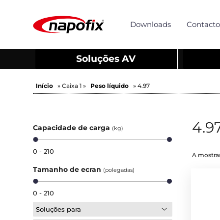
Downloads
Contacto
Soluções AV
Início
» Caixa 1 »
Peso líquido
» 4.97
4.9
Capacidade de carga
(kg)
0 - 210
A mostrar
Tamanho de ecran
(polegadas)
0 - 210
Soluções para